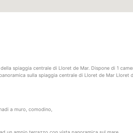
della spiaggia centrale di Lloret de Mar. Dispone di 1 camer
panoramica sulla spiaggia centrale di Lloret de Mar Lloret 
armadi a muro, comodino,
o ad un ampio terrazzo con vista panoramica sul mare.